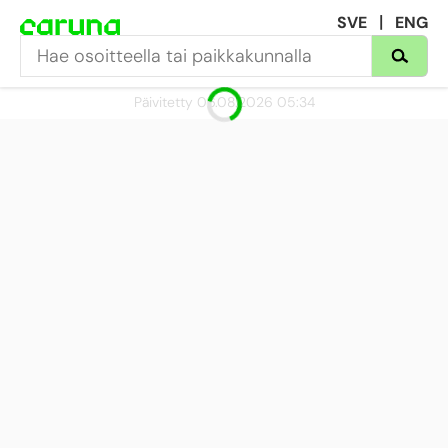
SVE
ENG
Alueet
Paikanna
Päivitetty 06.08.2026 05:34
Hyvä tietää
Tiedotteet